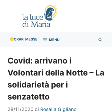
Vai
al
contenuto
ORARI MESSE
MENU
Covid: arrivano i
Volontari della Notte – La
solidarietà per i
senzatetto
28/11/2020
di
Rosalia Gigliano