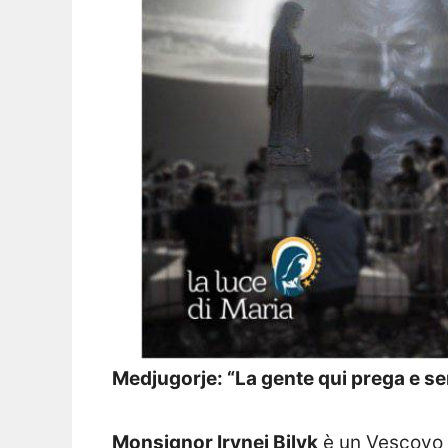
Medjugorje: “La gente qui prega e se
Monsignor Irynei Bilyk
è un Vescovo d