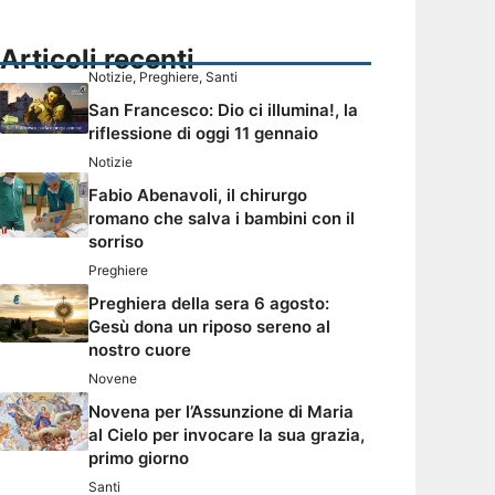
Articoli recenti
Notizie
,
Preghiere
,
Santi
San Francesco: Dio ci illumina!, la
riflessione di oggi 11 gennaio
Notizie
Fabio Abenavoli, il chirurgo
romano che salva i bambini con il
sorriso
Preghiere
Preghiera della sera 6 agosto:
Gesù dona un riposo sereno al
nostro cuore
Novene
Novena per l’Assunzione di Maria
al Cielo per invocare la sua grazia,
primo giorno
Santi