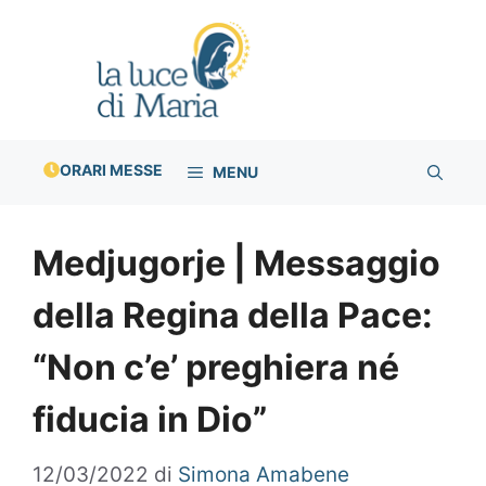
Vai
al
contenuto
ORARI MESSE
MENU
Medjugorje | Messaggio
della Regina della Pace:
“Non c’e’ preghiera né
fiducia in Dio”
12/03/2022
di
Simona Amabene