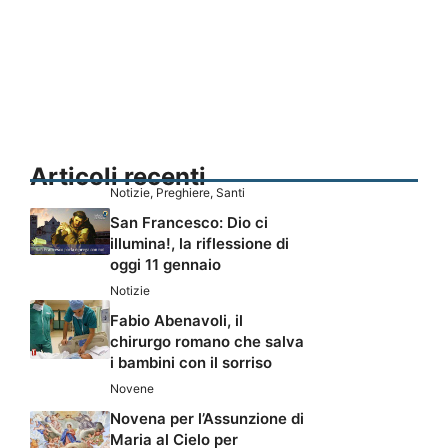
Articoli recenti
Notizie
,
Preghiere
,
Santi
San Francesco: Dio ci
illumina!, la riflessione di
oggi 11 gennaio
Notizie
Fabio Abenavoli, il
chirurgo romano che salva
i bambini con il sorriso
Novene
Novena per l’Assunzione di
Maria al Cielo per