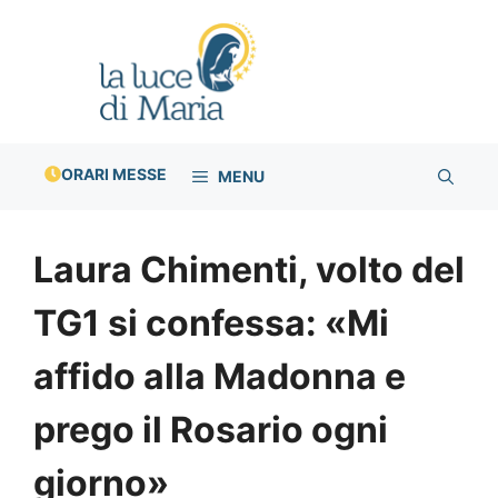
Vai
al
contenuto
ORARI MESSE
MENU
Laura Chimenti, volto del
TG1 si confessa: «Mi
affido alla Madonna e
prego il Rosario ogni
giorno»