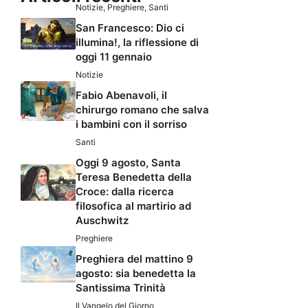
Notizie
,
Preghiere
,
Santi
San Francesco: Dio ci
illumina!, la riflessione di
oggi 11 gennaio
Notizie
Fabio Abenavoli, il
chirurgo romano che salva
i bambini con il sorriso
Santi
Oggi 9 agosto, Santa
Teresa Benedetta della
Croce: dalla ricerca
filosofica al martirio ad
Auschwitz
Preghiere
Preghiera del mattino 9
agosto: sia benedetta la
Santissima Trinità
Il Vangelo del Giorno