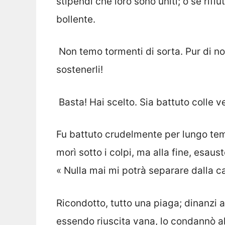
stipendi che loro sono uniti; o se rifiu
bollente.
 Non temo tormenti di sorta. Pur di n
sostenerli!
 Basta! Hai scelto. Sia battuto colle v
Fu battuto crudelmente per lungo tem
morì sotto i colpi, ma alla fine, esaust
« Nulla mai mi potrà separare dalla car
Ricondotto, tutto una piaga; dinanzi a
essendo riuscita vana, lo condannò al