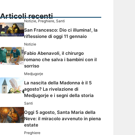
Articoli recenti
Notizie
,
Preghiere
,
Santi
San Francesco: Dio ci illumina!, la
riflessione di oggi 11 gennaio
Notizie
Fabio Abenavoli, il chirurgo
romano che salva i bambini con il
sorriso
Medjugorje
La nascita della Madonna è il 5
agosto? La rivelazione di
Medjugorje e i segni della storia
Santi
Oggi 5 agosto, Santa Maria della
Neve: il miracolo avvenuto in piena
estate
Preghiere