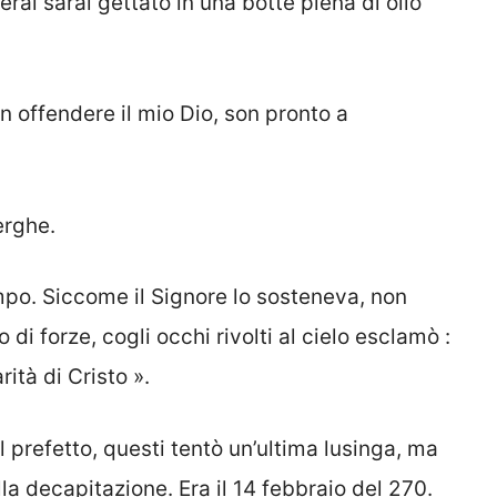
terai sarai gettato in una botte piena di olio
on offendere il mio Dio, son pronto a
erghe.
po. Siccome il Signore lo sosteneva, non
o di forze, cogli occhi rivolti al cielo esclamò :
ità di Cristo ».
l prefetto, questi tentò un’ultima lusinga, ma
la decapitazione. Era il 14 febbraio del 270.