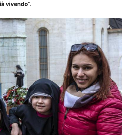
ià vivendo
“.