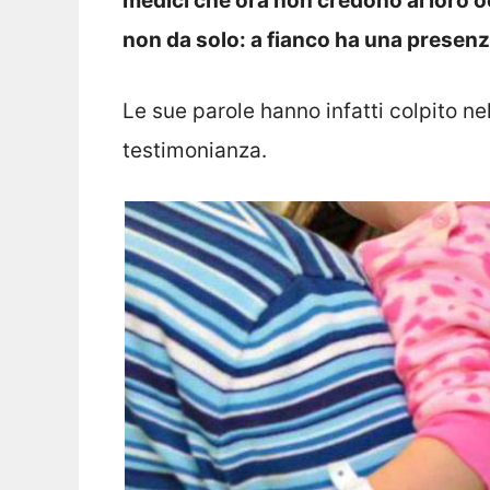
medici che ora non credono ai loro oc
non da solo: a fianco ha una presenz
Le sue parole hanno infatti colpito ne
testimonianza.