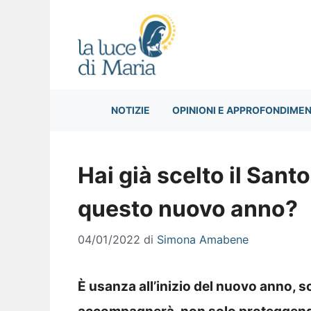
Vai
al
contenuto
NOTIZIE
OPINIONI E APPROFONDIMEN
Hai già scelto il San
questo nuovo anno?
04/01/2022
di
Simona Amabene
È usanza
all’inizio del nuovo anno, s