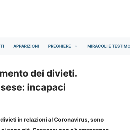
TI
APPARIZIONI
PREGHIERE
MIRACOLI E TESTIM
umento dei divieti.
ssese: incapaci
divieti in relazioni al Coronavirus, sono