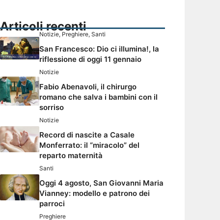
Articoli recenti
Notizie
,
Preghiere
,
Santi
San Francesco: Dio ci illumina!, la
riflessione di oggi 11 gennaio
Notizie
Fabio Abenavoli, il chirurgo
romano che salva i bambini con il
sorriso
Notizie
Record di nascite a Casale
Monferrato: il “miracolo” del
reparto maternità
Santi
Oggi 4 agosto, San Giovanni Maria
Vianney: modello e patrono dei
parroci
Preghiere