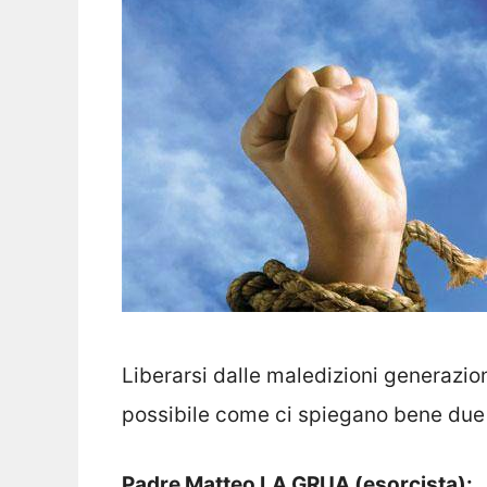
Liberarsi dalle maledizioni generazion
possibile come ci spiegano bene due 
Padre Matteo LA GRUA (esorcista):