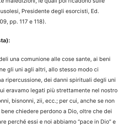
 maledizioni, le quali poi ricadono sulle
solesi, Presidente degli esorcisti, Ed.
9, pp. 117 e 118).
ta):
edeli una comunione alle cose sante, ai beni
 gli uni agli altri, allo stesso modo ci
 ripercussione, dei danni spirituali degli uni
a cui eravamo legati più strettamente nel nostro
ni, bisnonni, zii, ecc.; per cui, anche se non
è bene chiedere perdono a Dio, oltre che dei
gare perché essi e noi abbiamo “pace in Dio” e