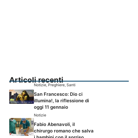
Articoli recenti
Notizie
,
Preghiere
,
Santi
San Francesco: Dio ci
illumina!, la riflessione di
oggi 11 gennaio
Notizie
Fabio Abenavoli, il
chirurgo romano che salva
i bambini con il sorriso