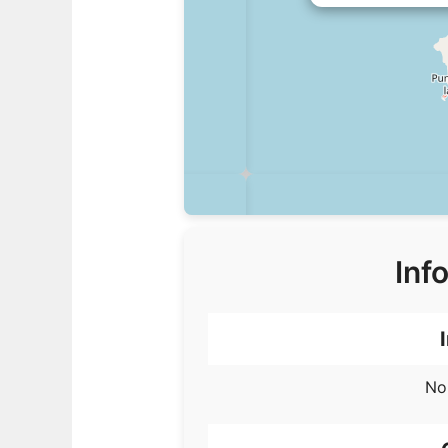
Inf
No