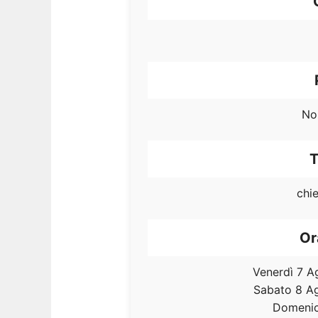
No
T
chie
Or
Venerdì 7 A
Sabato 8 A
Domenic