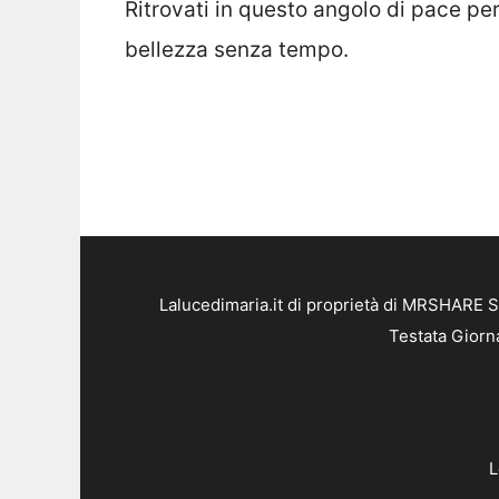
Ritrovati in questo angolo di pace pe
bellezza senza tempo.
Lalucedimaria.it di proprietà di MRSHARE S
Testata Giorn
L