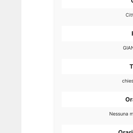
Cit
GIA
T
chie
Or
Nessuna m
Orari