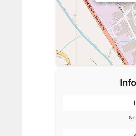
Inf
No