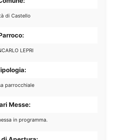
Comune:
tà di Castello
Parroco:
NCARLO LEPRI
ipologia:
sa parrocchiale
ari Messe:
essa in programma.
 di Apertura: