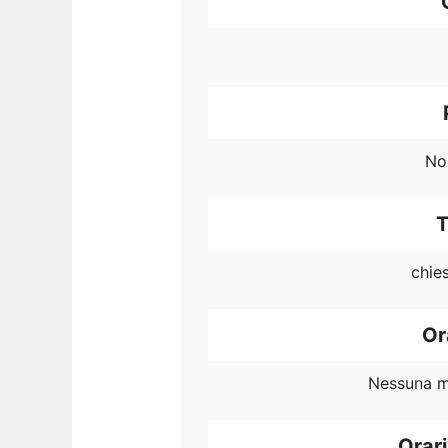
No
T
chie
Or
Nessuna m
Orari