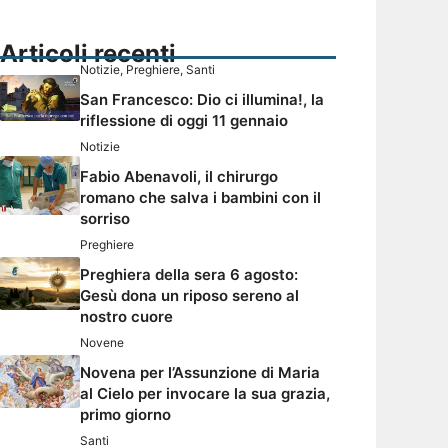
Articoli recenti
Notizie
,
Preghiere
,
Santi
San Francesco: Dio ci illumina!, la
riflessione di oggi 11 gennaio
Notizie
Fabio Abenavoli, il chirurgo
romano che salva i bambini con il
sorriso
Preghiere
Preghiera della sera 6 agosto:
Gesù dona un riposo sereno al
nostro cuore
Novene
Novena per l’Assunzione di Maria
al Cielo per invocare la sua grazia,
primo giorno
Santi