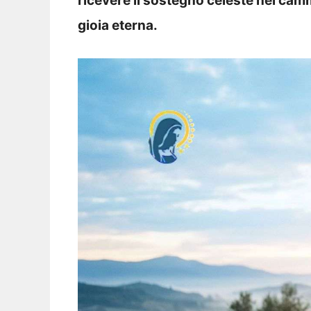
ricevere il sostegno celeste nel camm
gioia eterna.