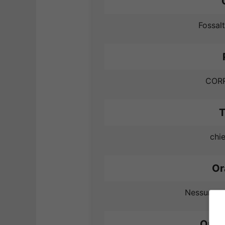
Fossal
COR
T
chie
Or
Nessuna m
Orari