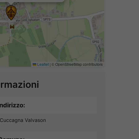
Leaflet
|
© OpenStreetMap contributors
ormazioni
Indirizzo:
 Cuccagna Valvason