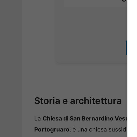
No

Storia e architettura
La
Chiesa di San Bernardino Vescov
Portogruaro
, è una chiesa sussidiari