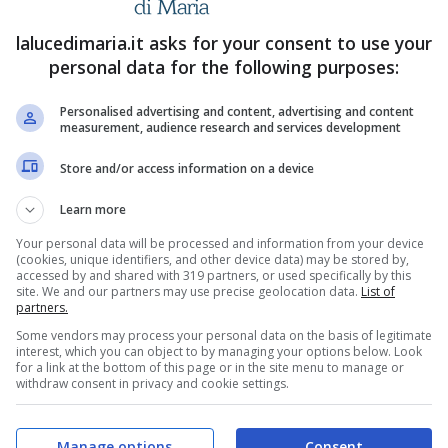
lalucedimaria.it asks for your consent to use your
personal data for the following purposes:
n disponibile
Personalised advertising and content, advertising and content
measurement, audience research and services development
Indicazioni
Store and/or access information on a device
Learn more
Your personal data will be processed and information from your device
(cookies, unique identifiers, and other device data) may be stored by,
accessed by and shared with 319 partners, or used specifically by this
site. We and our partners may use precise geolocation data.
List of
partners.
Some vendors may process your personal data on the basis of legitimate
interest, which you can object to by managing your options below. Look
for a link at the bottom of this page or in the site menu to manage or
withdraw consent in privacy and cookie settings.
o
, situata a Fratta nel comune di
Fossalta di
a di grande rilevanza storica e culturale.
Manage options
Consent