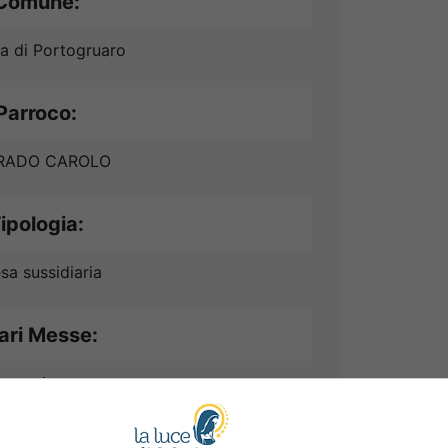
Comune:
ta di Portogruaro
Parroco:
RADO CAROLO
ipologia:
sa sussidiaria
ari Messe:
essa in programma.
 di Apertura: