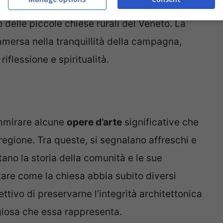
itettonico, la chiesa si distingue per la sua
co delle piccole chiese rurali del Veneto. La
immersa nella tranquillità della campagna,
iflessione e spiritualità.
ammirare alcune
opere d’arte
significative che
a regione. Tra queste, si segnalano affreschi e
tano la storia della comunità e le sue
otare come la chiesa abbia subito diversi
iettivo di preservarne l’integrità architettonica
igiosa che essa rappresenta.