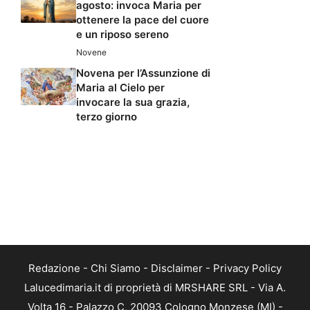
agosto: invoca Maria per
ottenere la pace del cuore
e un riposo sereno
Novene
Novena per l’Assunzione di
Maria al Cielo per
invocare la sua grazia,
terzo giorno
Redazione
-
Chi Siamo
-
Disclaimer
-
Privacy Policy
Lalucedimaria.it di proprietà di MRSHARE SRL - Via A.
Volta 16 - Palazzo C, 20093 Cologno Monzese (MI) -