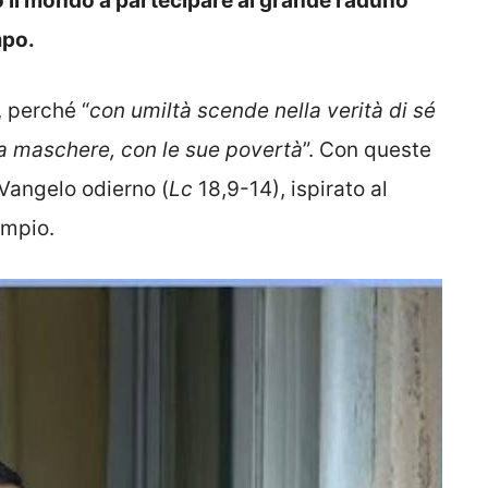
to il mondo a partecipare al grande raduno
mpo.
”, perché “
con umiltà scende nella verità di sé
za maschere, con le sue povertà
”. Con queste
 Vangelo odierno (
Lc
18,9-14), ispirato al
empio.