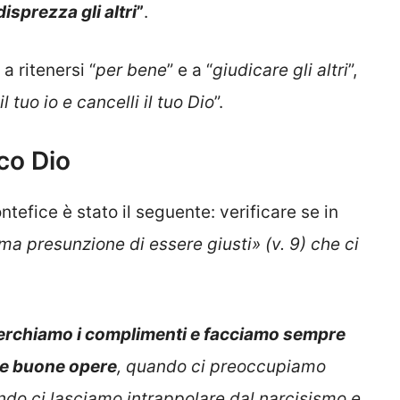
isprezza gli altri
”
.
a ritenersi “
per bene
” e a “
giudicare gli altri
”,
l tuo io e cancelli il tuo Dio
”.
oco Dio
efice è stato il seguente: verificare se in
tima presunzione di essere giusti» (v. 9) che ci
cerchiamo i complimenti e facciamo sempre
tre buone opere
, quando ci preoccupiamo
ando ci lasciamo intrappolare dal narcisismo e