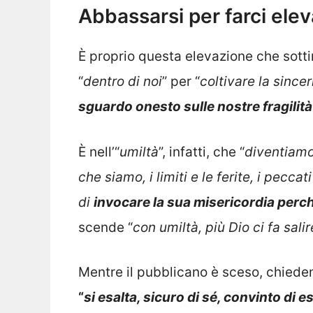
Abbassarsi per farci elev
È proprio questa elevazione che sott
“
dentro di noi
” per “
coltivare la since
sguardo onesto sulle nostre fragilit
È nell’“
umiltà
”, infatti, che “
diventiamo 
che siamo, i limiti e le ferite, i pecca
di
invocare la sua misericordia perché 
scende “
con umiltà, più Dio ci fa salir
Mentre il pubblicano è sceso, chiede
“
si esalta, sicuro di sé, convinto di 