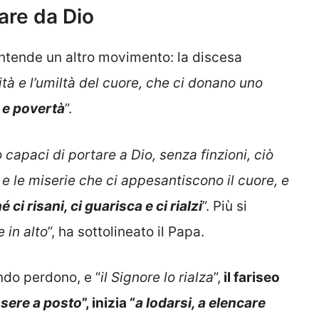
are da Dio
intende un altro movimento: la discesa
rità e l’umiltà del cuore, che ci donano uno
à e povertà
”.
capaci di portare a Dio, senza finzioni, ciò
ti e le miserie che ci appesantiscono il cuore, e
ci risani, ci guarisca e ci rialzi
”. Più si
e in alto
”, ha sottolineato il Papa.
ndo perdono, e “
il Signore lo rialza
”,
il fariseo
essere a posto
”, inizia “
a lodarsi, a elencare