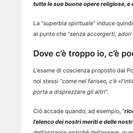
tutte le sue buone opere religiose, e d
La “
superbia spirituale
” induce quindi 
al punto che “
senza accorgerti, adori i
Dove c’è troppo io, c’è p
L’esame di coscienza proposto dal Pont
noi stessi “
come nel fariseo, c’è «l’in
porta a disprezzare gli altri
”.
Ciò accade quando, ad esempio, “
ri
l’elenco dei nostri meriti e delle nos
dell’apparire anziché dell’essere, qu