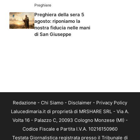
Preghiere
Preghiera della sera 5
agosto: riponiamo la
nostra fiducia nelle mani
di San Giuseppe
Redazione
-
Chi Siamo
-
Disclaimer
-
Privacy Policy
Lalucedimaria.it di proprietà di MRSHARE SRL - Via A.
Volta 16 - Palazzo C, 20093 Cologno Monzese (MI) -
Codice Fiscale e Partita I.V.A. 10216150960
Testata Giornalistica registrata presso il Tribunale di