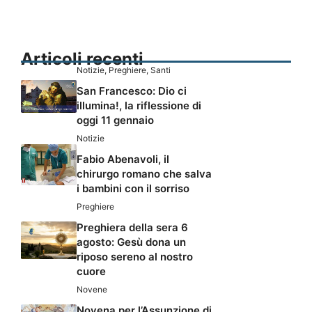
Articoli recenti
Notizie
,
Preghiere
,
Santi
San Francesco: Dio ci
illumina!, la riflessione di
oggi 11 gennaio
Notizie
Fabio Abenavoli, il
chirurgo romano che salva
i bambini con il sorriso
Preghiere
Preghiera della sera 6
agosto: Gesù dona un
riposo sereno al nostro
cuore
Novene
Novena per l’Assunzione di