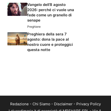
Vangelo dell’8 agosto
2026: perché ci vuole una
fede come un granello di
senape
Preghiere
Preghiera della sera 7
agosto: dona la pace al
nostro cuore e proteggici
questa notte
Redazione
-
Chi Siamo
-
Disclaimer
-
Privacy Policy
Lalucedimaria.it di proprietà di MRSHARE SRL - Via A.