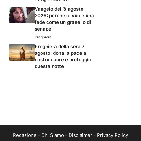
Vangelo dell’8 agosto
2026: perché ci vuole una
fede come un granello di
senape
Preghiere
Preghiera della sera 7
agosto: dona la pace al
nostro cuore e proteggici
questa notte
Redazione
-
Chi Siamo
-
Disclaimer
-
Privacy Policy