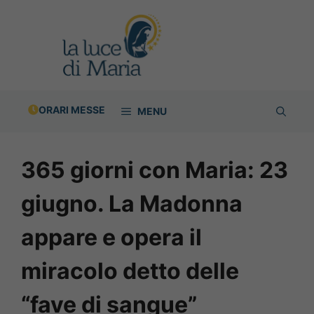
Vai
al
contenuto
ORARI MESSE
MENU
365 giorni con Maria: 23
giugno. La Madonna
appare e opera il
miracolo detto delle
“fave di sangue”