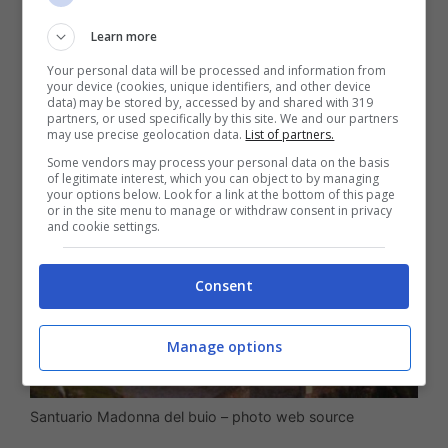
domenicano, fondato nientemeno che da
Learn more
Girolamo Savonarola con il contributo di
Your personal data will be processed and information from
your device (cookies, unique identifiers, and other device
Lorenzo il Magnifico.
data) may be stored by, accessed by and shared with 319
partners, or used specifically by this site. We and our partners
may use precise geolocation data.
List of partners.
Some vendors may process your personal data on the basis
of legitimate interest, which you can object to by managing
your options below. Look for a link at the bottom of this page
or in the site menu to manage or withdraw consent in privacy
and cookie settings.
Consent
Manage options
Santuario Madonna del buio – photo web source