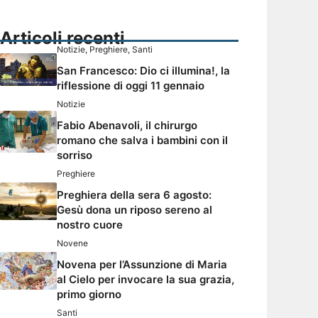
Articoli recenti
Notizie
,
Preghiere
,
Santi
San Francesco: Dio ci illumina!, la
riflessione di oggi 11 gennaio
Notizie
Fabio Abenavoli, il chirurgo
romano che salva i bambini con il
sorriso
Preghiere
Preghiera della sera 6 agosto:
Gesù dona un riposo sereno al
nostro cuore
Novene
Novena per l’Assunzione di Maria
al Cielo per invocare la sua grazia,
primo giorno
Santi