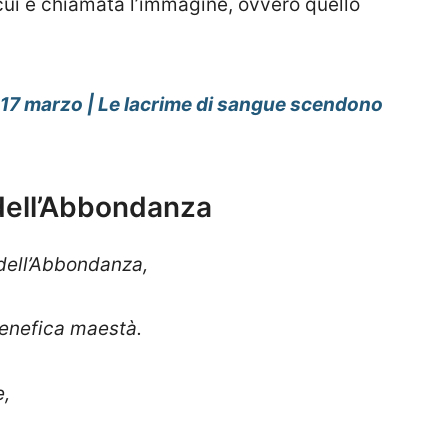
ui è chiamata l’immagine, ovvero quello
 17 marzo | Le lacrime di sangue scendono
dell’Abbondanza
 dell’Abbondanza,
benefica maestà.
e,