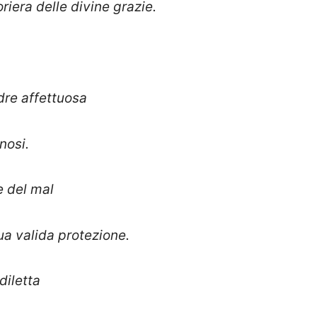
riera delle divine grazie.
dre affettuosa
nosi.
e del mal
ua valida protezione.
ediletta