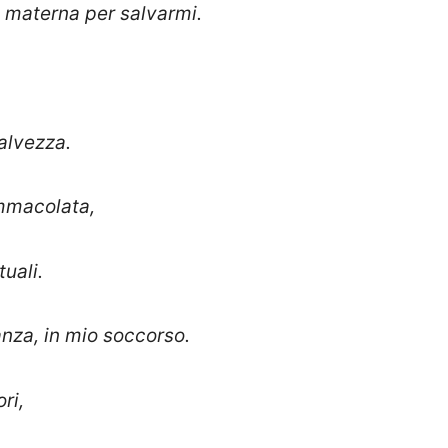
e materna per salvarmi.
salvezza.
Immacolata,
tuali.
nza, in mio soccorso.
ri,