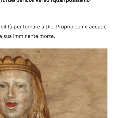
ci dei pericoli verso i quali possiamo
bilità per tornare a Dio. Proprio come accade
la sua imminente morte.