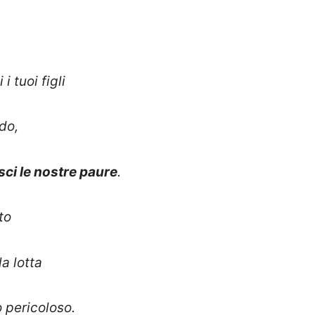
i tuoi figli
do,
isci le nostre paure
.
to
a lotta
o pericoloso.