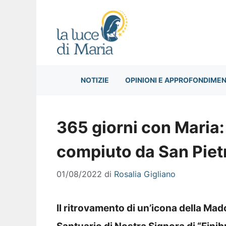
Vai
al
contenuto
NOTIZIE
OPINIONI E APPROFONDIMEN
365 giorni con Maria:
compiuto da San Pietr
01/08/2022
di
Rosalia Gigliano
Il ritrovamento di un’icona della Ma