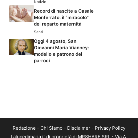
Notizie
Record di nascite a Casale
Monferrato: il “miracolo”
del reparto maternità
Santi
Oggi 4 agosto, San
Giovanni Maria Vianney:
modello e patrono dei
parroci
Redazione
-
Chi Siamo
-
Disclaimer
-
Privacy Policy
Lalucedimaria.it di proprietà di MRSHARE SRL - Via A.