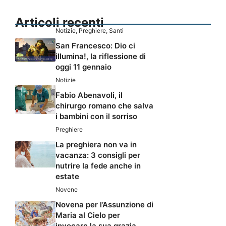
Articoli recenti
Notizie
,
Preghiere
,
Santi
San Francesco: Dio ci
illumina!, la riflessione di
oggi 11 gennaio
Notizie
Fabio Abenavoli, il
chirurgo romano che salva
i bambini con il sorriso
Preghiere
La preghiera non va in
vacanza: 3 consigli per
nutrire la fede anche in
estate
Novene
Novena per l’Assunzione di
Maria al Cielo per
invocare la sua grazia,