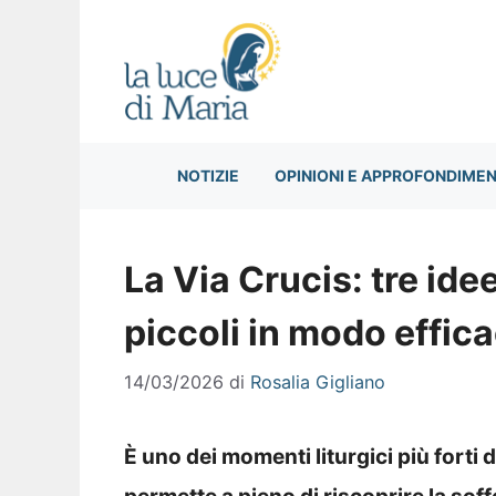
Vai
al
contenuto
NOTIZIE
OPINIONI E APPROFONDIMEN
La Via Crucis: tre ide
piccoli in modo effic
14/03/2026
di
Rosalia Gigliano
È uno dei momenti liturgici più forti 