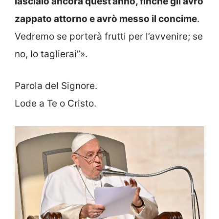
lascialo ancora quest’anno, finché gli avrò
zappato attorno e avrò messo il concime
.
Vedremo se porterà frutti per l’avvenire; se
no, lo taglierai”».
Parola del Signore.
Lode a Te o Cristo.