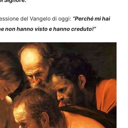
el Signore.
essione del Vangelo di oggi:
“Perché mi hai
che non hanno visto e hanno creduto!”