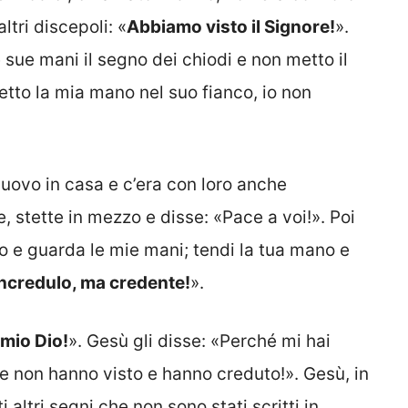
tri discepoli: «
Abbiamo visto il Signore!
».
 sue mani il segno dei chiodi e non metto il
etto la mia mano nel suo fianco, io non
nuovo in casa e c’era con loro anche
stette in mezzo e disse: «Pace a voi!». Poi
to e guarda le mie mani; tendi la tua mano e
ncredulo, ma credente!
».
 mio Dio!
». Gesù gli disse: «Perché mi hai
he non hanno visto e hanno creduto!». Gesù, in
 altri segni che non sono stati scritti in