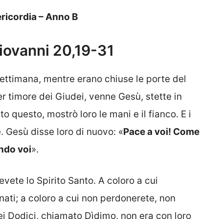
ericordia – Anno B
iovanni 20,19-31
 settimana, mentre erano chiuse le porte del
er timore dei Giudei, venne Gesù, stette in
o questo, mostrò loro le mani e il fianco. E i
e. Gesù disse loro di nuovo: «
Pace a voi! Come
ndo voi
».
evete lo Spirito Santo. A coloro a cui
ati; a coloro a cui non perdonerete, non
 Dodici, chiamato Dìdimo, non era con loro