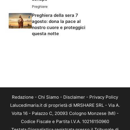
Preghiere
Preghiera della sera 7
agosto: dona la pace al
nostro cuore e proteggici
questa notte
Redazione
-
Chi Siamo
-
Disclaimer
-
Privacy Policy
Lalucedimaria.it di proprietà di MRSHARE SRL - Via A.
Volta 16 - Palazzo C, 20093 Cologno Monzese (MI) -
Codice Fiscale e Partita I.V.A. 10216150960
Testata Giornalistica registrata presso il Tribunale di