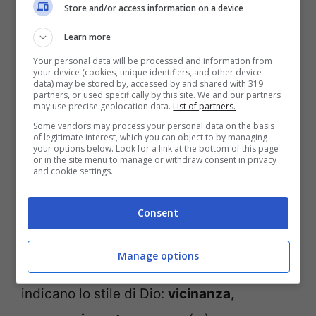
Store and/or access information on a device
Così, Egli realizza la Buona Notizia che
Learn more
annuncia:
Dio si è fatto vicino alla nostra
Your personal data will be processed and information from
vita, ha compassione per le sorti
your device (cookies, unique identifiers, and other device
data) may be stored by, accessed by and shared with 319
dell’umanità ferita
e viene ad abbattere
partners, or used specifically by this site. We and our partners
may use precise geolocation data.
List of partners.
ogni barriera che ci impedisce di vivere la
Some vendors may process your personal data on the basis
of legitimate interest, which you can object to by managing
relazione con Lui, con gli altri e con noi
your options below. Look for a link at the bottom of this page
or in the site menu to manage or withdraw consent in privacy
stessi. Si è fatto vicino… Vicinanza.
and cookie settings.
Ricordatevi bene questa parola, vicinanza.
Consent
Compassione: il Vangelo dice che Gesù
vedendo il lebbroso, ne ebbe
Manage options
compassione. E tenerezza. Tre parole che
indicano lo stile di Dio:
vicinanza,