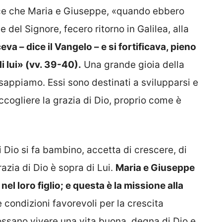
sce che Maria e Giuseppe, «quando ebbero
del Signore, fecero ritorno in Galilea, alla
eva – dice il Vangelo – e si fortificava, pieno
di lui» (vv. 39-40).
Una grande gioia della
lo sappiamo. Essi sono destinati a svilupparsi e
accogliere la grazia di Dio, proprio come è
di Dio si fa bambino, accetta di crescere, di
razia di Dio è sopra di Lui.
Maria e Giuseppe
el loro figlio; e questa è la missione alla
e condizioni favorevoli per la crescita
possano vivere una vita buona, degna di Dio e