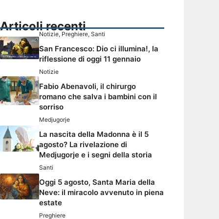
Articoli recenti
Notizie
,
Preghiere
,
Santi
San Francesco: Dio ci illumina!, la
riflessione di oggi 11 gennaio
Notizie
Fabio Abenavoli, il chirurgo
romano che salva i bambini con il
sorriso
Medjugorje
La nascita della Madonna è il 5
agosto? La rivelazione di
Medjugorje e i segni della storia
Santi
Oggi 5 agosto, Santa Maria della
Neve: il miracolo avvenuto in piena
estate
Preghiere