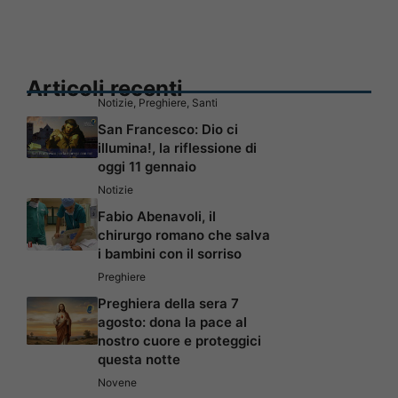
Articoli recenti
Notizie
,
Preghiere
,
Santi
San Francesco: Dio ci
illumina!, la riflessione di
oggi 11 gennaio
Notizie
Fabio Abenavoli, il
chirurgo romano che salva
i bambini con il sorriso
Preghiere
Preghiera della sera 7
agosto: dona la pace al
nostro cuore e proteggici
questa notte
Novene