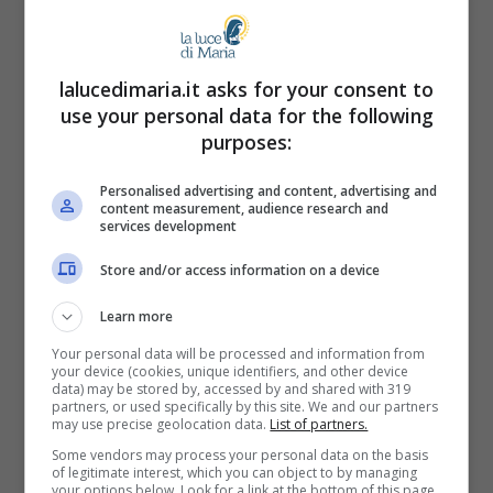
con Dio. È il nuovo “Inizio” del tempo
nuovo.
Ogni nuovo anno partecipa di
lalucedimaria.it asks for your consent to
questo Inizio. È l’anno del
use your personal data for the following
Signore. (…) Oggi la Chiesa venera
purposes:
particolarmente la Maternità di Maria.
Personalised advertising and content, advertising and
content measurement, audience research and
Questa è come un ultimo messaggio
services development
dell’ottava del Natale del Signore. La
Store and/or access information on a device
nascita parla sempre della Genitrice, di
Learn more
colei che dà la vita, di colei che dà l’uomo
Your personal data will be processed and information from
your device (cookies, unique identifiers, and other device
al mondo. Il primo giorno dell’anno nuovo è
data) may be stored by, accessed by and shared with 319
partners, or used specifically by this site. We and our partners
la giornata della Madre.
may use precise geolocation data.
List of partners.
Some vendors may process your personal data on the basis
of legitimate interest, which you can object to by managing
La vediamo quindi – come in tanti quadri e
your options below. Look for a link at the bottom of this page