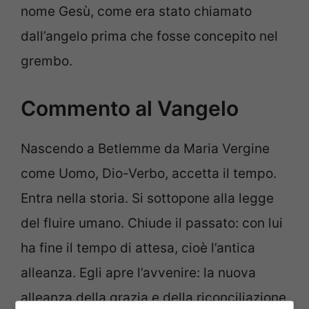
nome Gesù, come era stato chiamato
dall’angelo prima che fosse concepito nel
grembo.
Commento al Vangelo
Nascendo a Betlemme da Maria Vergine
come Uomo, Dio-Verbo, accetta il tempo.
Entra nella storia. Si sottopone alla legge
del fluire umano. Chiude il passato: con lui
ha fine il tempo di attesa, cioè l’antica
alleanza. Egli apre l’avvenire: la nuova
alleanza della grazia e della riconciliazione