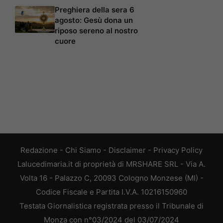
Preghiera della sera 6
agosto: Gesù dona un
riposo sereno al nostro
cuore
Redazione
-
Chi Siamo
-
Disclaimer
-
Privacy Policy
Lalucedimaria.it di proprietà di MRSHARE SRL - Via A.
Volta 16 - Palazzo C, 20093 Cologno Monzese (MI) -
Codice Fiscale e Partita I.V.A. 10216150960
Testata Giornalistica registrata presso il Tribunale di
Monza con n°03/2024 del 03/07/2024