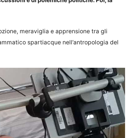
scussioni e di polemiche politiche. Poi, la
ione, meraviglia e apprensione tra gli
rammatico spartiacque nell’antropologia del