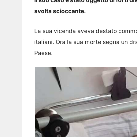
Il suo caso è stato oggetto di forti di
svolta scioccante.
La sua vicenda aveva destato commoz
italiani. Ora la sua morte segna un d
Paese.