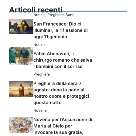
Articoli recenti
Notizie
,
Preghiere
,
Santi
San Francesco: Dio ci
illumina!, la riflessione di
oggi 11 gennaio
Notizie
Fabio Abenavoli, il
chirurgo romano che salva
i bambini con il sorriso
Preghiere
Preghiera della sera 7
agosto: dona la pace al
nostro cuore e proteggici
questa notte
Novene
Novena per l’Assunzione di
Maria al Cielo per
invocare la sua grazia,