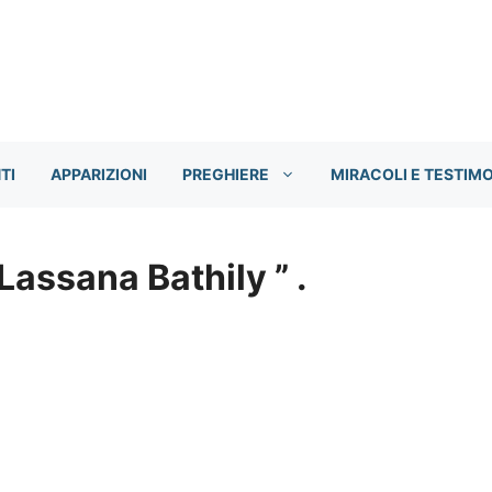
TI
APPARIZIONI
PREGHIERE
MIRACOLI E TESTIM
assana Bathily ” .