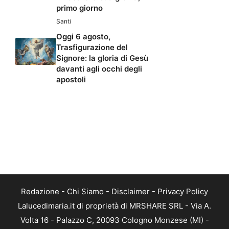
primo giorno
Santi
Oggi 6 agosto,
Trasfigurazione del
Signore: la gloria di Gesù
davanti agli occhi degli
apostoli
Redazione
-
Chi Siamo
-
Disclaimer
-
Privacy Policy
Lalucedimaria.it di proprietà di MRSHARE SRL - Via A.
Volta 16 - Palazzo C, 20093 Cologno Monzese (MI) -