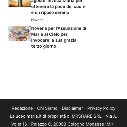
agosto: invoca Maria per
ottenere la pace del cuore
e un riposo sereno
Novene
Novena per l’Assunzione di
Maria al Cielo per
invocare la sua grazia,
terzo giorno
Redazione
-
Chi Siamo
-
Disclaimer
-
Privacy Policy
Lalucedimaria.it di proprietà di MRSHARE SRL - Via A.
Volta 16 - Palazzo C, 20093 Cologno Monzese (MI) -