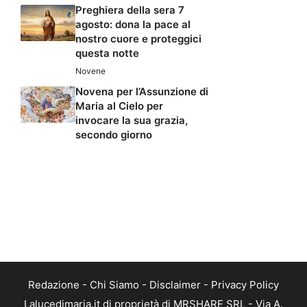
Preghiera della sera 7
agosto: dona la pace al
nostro cuore e proteggici
questa notte
Novene
Novena per l’Assunzione di
Maria al Cielo per
invocare la sua grazia,
secondo giorno
Redazione
-
Chi Siamo
-
Disclaimer
-
Privacy Policy
Lalucedimaria.it di proprietà di MRSHARE SRL - Via A.