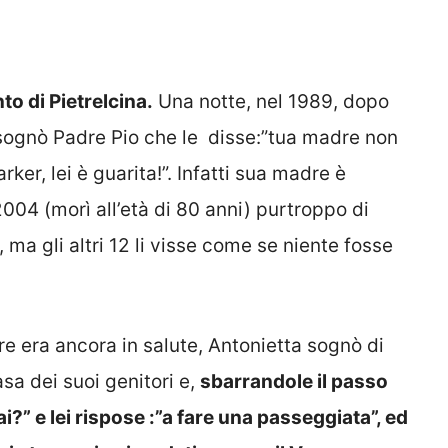
to di Pietrelcina.
Una notte, nel 1989, dopo
 sognò Padre Pio che le disse:”tua madre non
ker, lei è guarita!”. Infatti sua madre è
004 (morì all’età di 80 anni) purtroppo di
 ma gli altri 12 li visse come se niente fosse
 era ancora in salute, Antonietta sognò di
sa dei suoi genitori e,
sbarrandole il passo
ai?” e lei rispose :”a fare una passeggiata”, ed