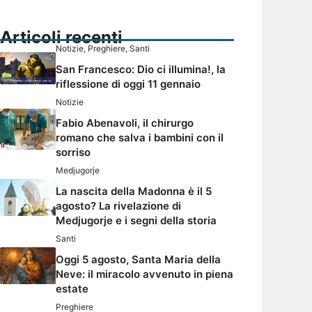
Articoli recenti
Notizie
,
Preghiere
,
Santi
San Francesco: Dio ci illumina!, la
riflessione di oggi 11 gennaio
Notizie
Fabio Abenavoli, il chirurgo
romano che salva i bambini con il
sorriso
Medjugorje
La nascita della Madonna è il 5
agosto? La rivelazione di
Medjugorje e i segni della storia
Santi
Oggi 5 agosto, Santa Maria della
Neve: il miracolo avvenuto in piena
estate
Preghiere