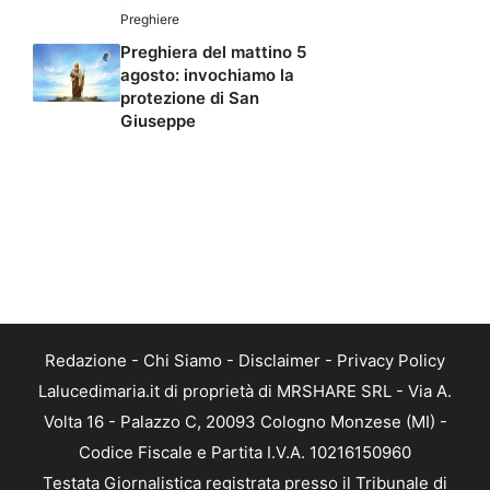
Preghiere
Preghiera del mattino 5
agosto: invochiamo la
protezione di San
Giuseppe
Redazione
-
Chi Siamo
-
Disclaimer
-
Privacy Policy
Lalucedimaria.it di proprietà di MRSHARE SRL - Via A.
Volta 16 - Palazzo C, 20093 Cologno Monzese (MI) -
Codice Fiscale e Partita I.V.A. 10216150960
Testata Giornalistica registrata presso il Tribunale di