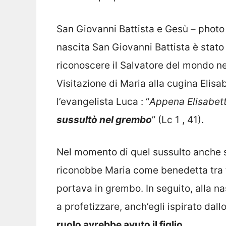
San Giovanni Battista e Gesù – photo
nascita San Giovanni Battista è stato 
riconoscere il Salvatore del mondo ne
Visitazione di Maria alla cugina Elisa
l’evangelista Luca : “
Appena Elisabetta
sussultò nel grembo
” (Lc 1 , 41).
Nel momento di quel sussulto anche s
riconobbe Maria come benedetta tra tu
portava in grembo. In seguito, alla na
a profetizzare, anch’egli ispirato dall
ruolo avrebbe avuto il figlio.