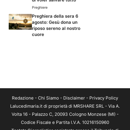
Preghiere
Preghiera della sera 6
agosto: Gesù dona un
riposo sereno al nostro
cuore
Redazione
-
Chi Siamo
-
Disclaimer
-
Privacy Policy
Lalucedimaria.it di proprietà di MRSHARE SRL - Via A.
Volta 16 - Palazzo C, 20093 Cologno Monzese (MI) -
Codice Fiscale e Partita I.V.A. 10216150960