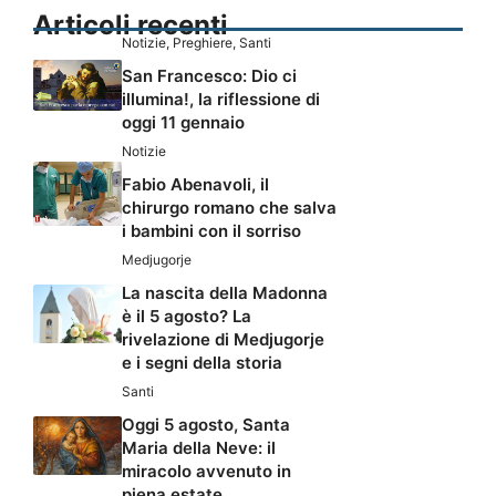
Articoli recenti
Notizie
,
Preghiere
,
Santi
San Francesco: Dio ci
illumina!, la riflessione di
oggi 11 gennaio
Notizie
Fabio Abenavoli, il
chirurgo romano che salva
i bambini con il sorriso
Medjugorje
La nascita della Madonna
è il 5 agosto? La
rivelazione di Medjugorje
e i segni della storia
Santi
Oggi 5 agosto, Santa
Maria della Neve: il
miracolo avvenuto in
piena estate