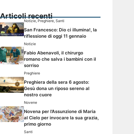
Articoli recenti
Notizie
,
Preghiere
,
Santi
San Francesco: Dio ci illumina!, la
riflessione di oggi 11 gennaio
Notizie
Fabio Abenavoli, il chirurgo
romano che salva i bambini con il
sorriso
Preghiere
Preghiera della sera 6 agosto:
Gesù dona un riposo sereno al
nostro cuore
Novene
Novena per l’Assunzione di Maria
al Cielo per invocare la sua grazia,
primo giorno
Santi