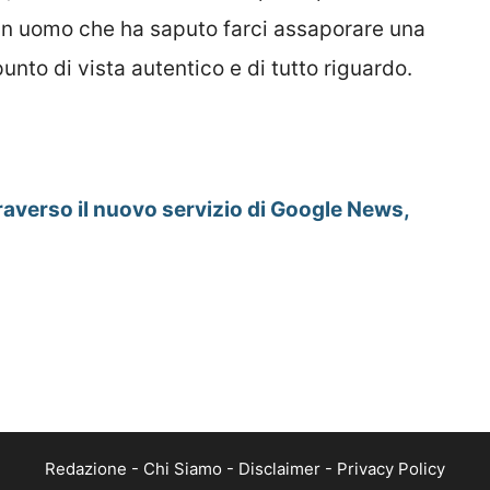
un uomo che ha saputo farci assaporare una
unto di vista autentico e di tutto riguardo.
raverso il nuovo servizio di Google News,
Redazione
-
Chi Siamo
-
Disclaimer
-
Privacy Policy