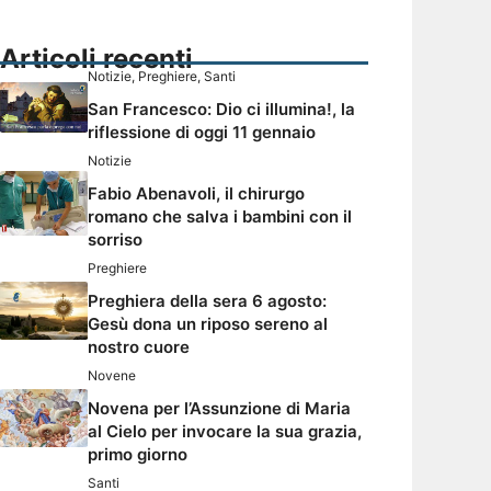
Articoli recenti
Notizie
,
Preghiere
,
Santi
San Francesco: Dio ci illumina!, la
riflessione di oggi 11 gennaio
Notizie
Fabio Abenavoli, il chirurgo
romano che salva i bambini con il
sorriso
Preghiere
Preghiera della sera 6 agosto:
Gesù dona un riposo sereno al
nostro cuore
Novene
Novena per l’Assunzione di Maria
al Cielo per invocare la sua grazia,
primo giorno
Santi