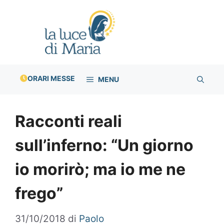
Vai
al
contenuto
ORARI MESSE
MENU
Racconti reali
sull’inferno: “Un giorno
io morirò; ma io me ne
frego”
31/10/2018
di
Paolo