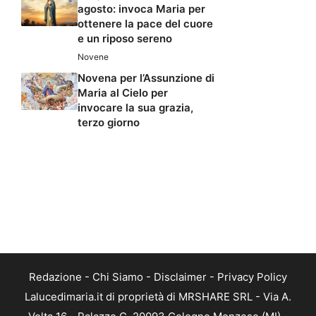
agosto: invoca Maria per
ottenere la pace del cuore
e un riposo sereno
Novene
Novena per l’Assunzione di
Maria al Cielo per
invocare la sua grazia,
terzo giorno
Redazione
-
Chi Siamo
-
Disclaimer
-
Privacy Policy
Lalucedimaria.it di proprietà di MRSHARE SRL - Via A.